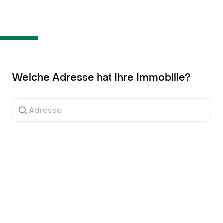
Inhalt
springen
Welche Adresse hat Ihre Immobilie?
Ergebnisse
werden
während
der
Eingabe
angezeigt.