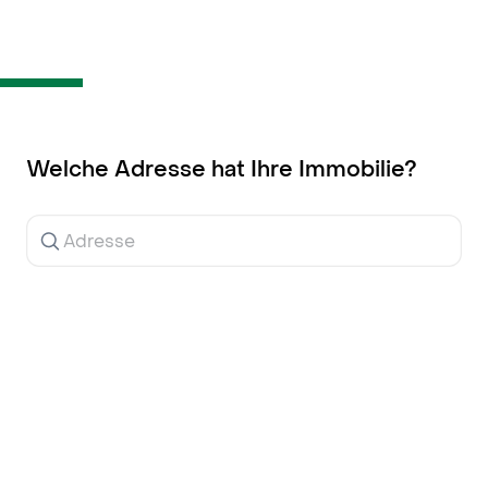
Inhalt
springen
Welche Adresse hat Ihre Immobilie?
Ergebnisse
werden
während
der
Eingabe
angezeigt.