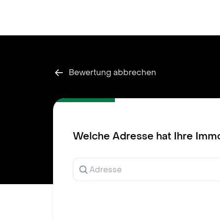
Inhalt
springen
Bewertung abbrechen
Welche Adresse hat Ihre Immo
Ergebnisse
werden
während
der
Eingabe
angezeigt.