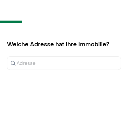
Inhalt
springen
Welche Adresse hat Ihre Immobilie?
Ergebnisse
werden
während
der
Eingabe
angezeigt.