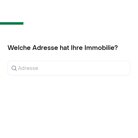
Inhalt
springen
Welche Adresse hat Ihre Immobilie?
Ergebnisse
werden
während
der
Eingabe
angezeigt.