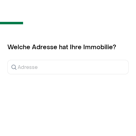
Inhalt
springen
Welche Adresse hat Ihre Immobilie?
Ergebnisse
werden
während
der
Eingabe
angezeigt.