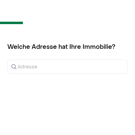
Inhalt
springen
Welche Adresse hat Ihre Immobilie?
Ergebnisse
werden
während
der
Eingabe
angezeigt.