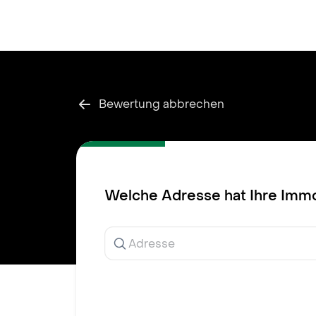
Inhalt
springen
Bewertung abbrechen
Welche Adresse hat Ihre Immo
Ergebnisse
werden
während
der
Eingabe
angezeigt.