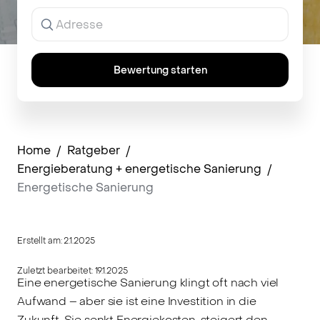
Ergebnisse
werden
während
der
Eingabe
Bewertung starten
angezeigt.
Home
/
Ratgeber
/
Energieberatung + energetische Sanierung
/
Energetische Sanierung
Erstellt am:
2.1.2025
Zuletzt bearbeitet:
19.1.2025
Eine energetische Sanierung klingt oft nach viel
Aufwand – aber sie ist eine Investition in die
Zukunft. Sie senkt Energiekosten, steigert den