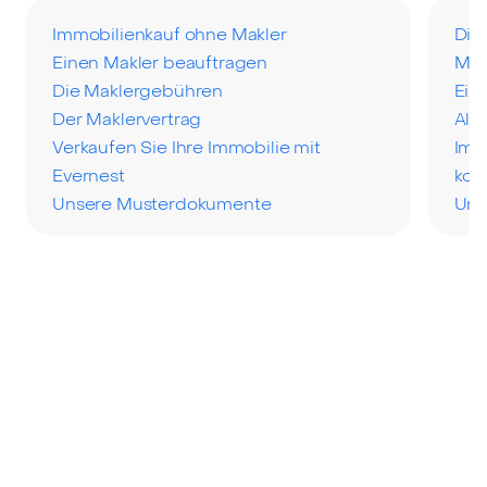
Immobilienkauf ohne Makler
Die
Einen Makler beauftragen
Mak
Die Maklergebühren
Ein
Der Maklervertrag
All
Verkaufen Sie Ihre Immobilie mit
Imm
Evernest
kos
Unsere Musterdokumente
Uns