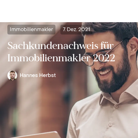
Inhalt
springen
Immobilienmakler
7. Dez. 2021
Sachkundenachweis für
Immobilienmakler 2022
Hannes Herbst