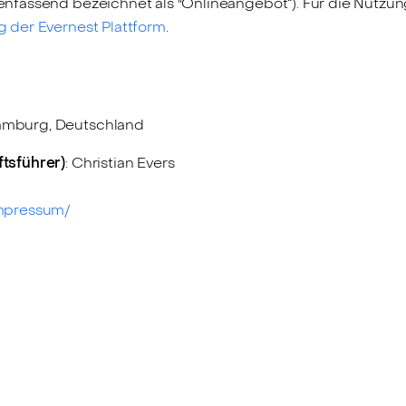
fassend bezeichnet als "Onlineangebot“). Für die Nutzung
 der Evernest Plattform
.
amburg, Deutschland
tsführer)
: Christian Evers
impressum/