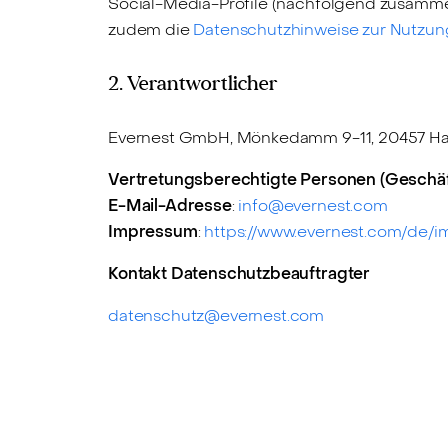
Social-Media-Profile (nachfolgend zusammen
zudem die
Datenschutzhinweise zur Nutzung
2. Verantwortlicher
Evernest GmbH, Mönkedamm 9-11, 20457 H
Vertretungsberechtigte Personen (Geschäf
E-Mail-Adresse
:
info@evernest.com
Impressum
:
https://www.evernest.com/de/
Kontakt Datenschutzbeauftragter
datenschutz@evernest.com