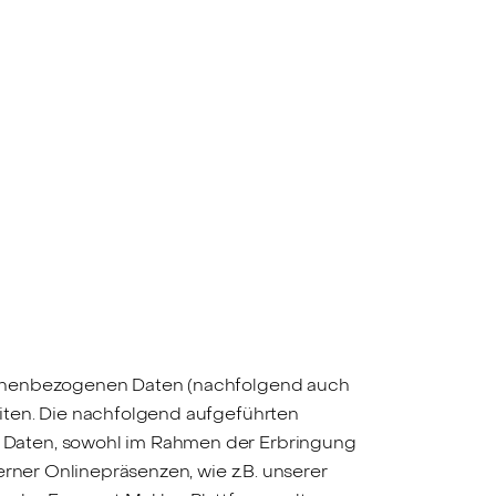
fen
Standorte
Karriere
Ratgeber
rsonenbezogenen Daten (nachfolgend auch
iten. Die nachfolgend aufgeführten
 Daten, sowohl im Rahmen der Erbringung
rner Onlinepräsenzen, wie z.B. unserer