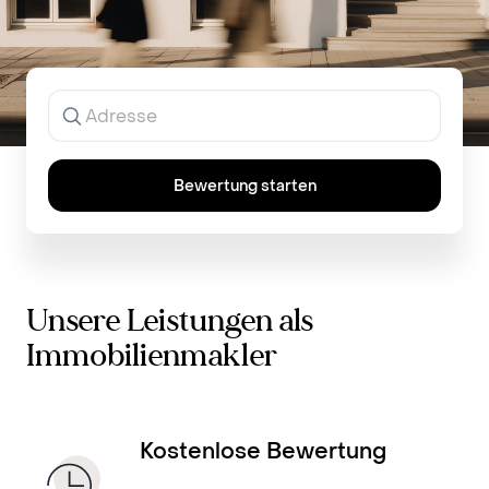
Jetzt Immobilie kostenfrei bewerten
Ergebnisse
werden
während
der
Eingabe
Bewertung starten
angezeigt.
Unsere Leistungen als
Immobilienmakler
Kostenlose Bewertung