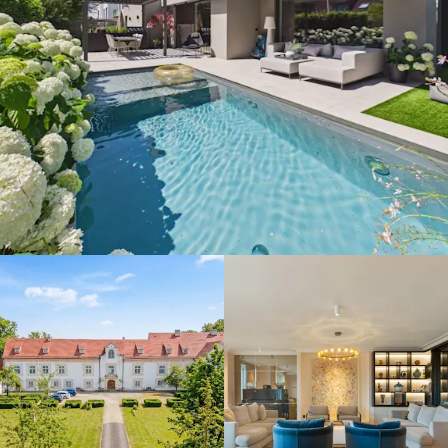
Eberhardzell,
88436 -
14.700.000 €