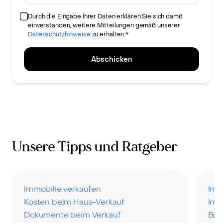
Durch die Eingabe Ihrer Daten erklären Sie sich damit
einverstanden, weitere Mitteilungen gemäß unserer
Datenschutzhinweise
zu erhalten.*
Abschicken
Unsere Tipps und Ratgeber
Immobilie verkaufen
Imm
Kosten beim Haus-Verkauf
Imm
Dokumente beim Verkauf
Bod