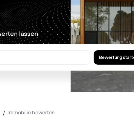
werten lassen
Bewertung start
g
/
Immobilie bewerten