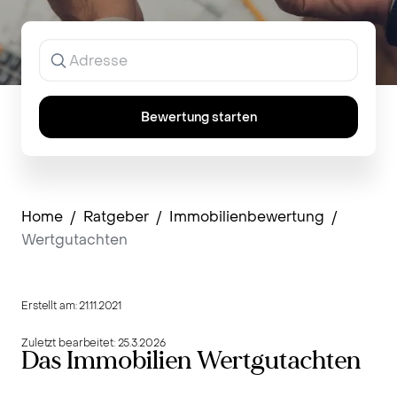
Ergebnisse
werden
während
der
Eingabe
Bewertung starten
angezeigt.
Home
/
Ratgeber
/
Immobilienbewertung
/
Wertgutachten
Erstellt am:
21.11.2021
Zuletzt bearbeitet:
25.3.2026
Das Immobilien Wertgutachten