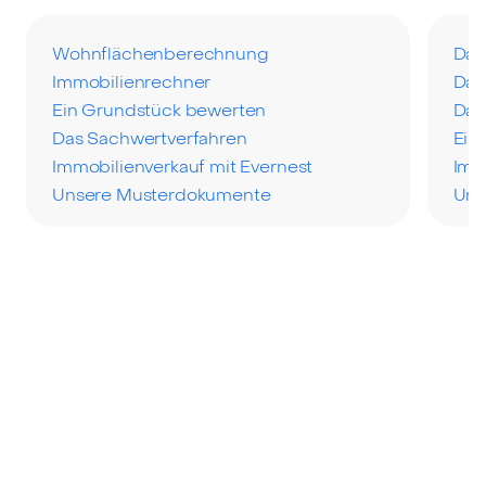
Wohnflächenberechnung
Das
Immobilienrechner
Das
Ein Grundstück bewerten
Das
Das Sachwertverfahren
Ein
Immobilienverkauf mit Evernest
Imm
Unsere Musterdokumente
Uns