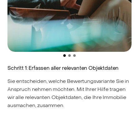
Schritt 1: Erfassen aller relevanten Objektdaten
S
Sie entscheiden, welche Bewertungsvariante Sie in
A
Anspruch nehmen möchten. Mit Ihrer Hilfe tragen
M
wir alle relevanten Objektdaten, die Ihre Immobilie
V
ausmachen, zusammen.