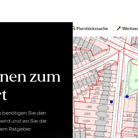
Bewerten
Verkaufen
Kau
ionen zum
t
g benötigen Sie den
wird und wo Sie die
erem Ratgeber.