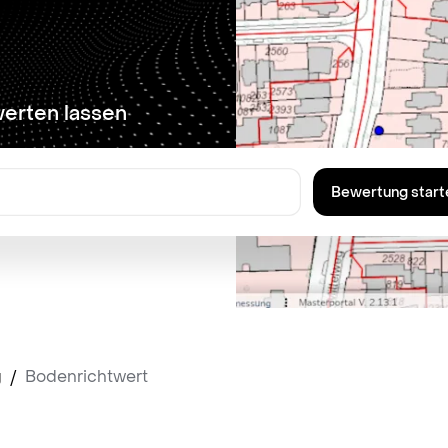
werten lassen
Bewertung start
g
/
Bodenrichtwert