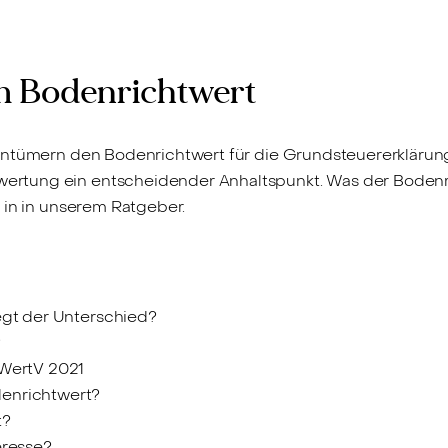
m Bodenrichtwert
ntümern den Bodenrichtwert für die Grundsteuererklärung. 
rtung ein entscheidender Anhaltspunkt. Was der Bodenri
 in in unserem Ratgeber.
egt der Unterschied?
?
oWertV 2021
denrichtwert?
t?
eresse?