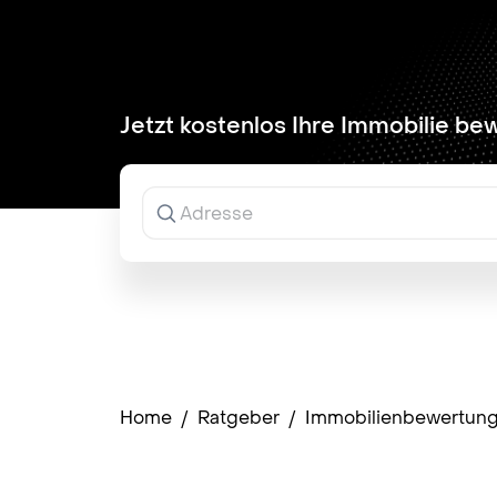
Jetzt kostenlos Ihre Immobilie be
Ergebnisse
werden
während
der
Eingabe
angezeigt.
Home
/
Ratgeber
/
Immobilienbewertun