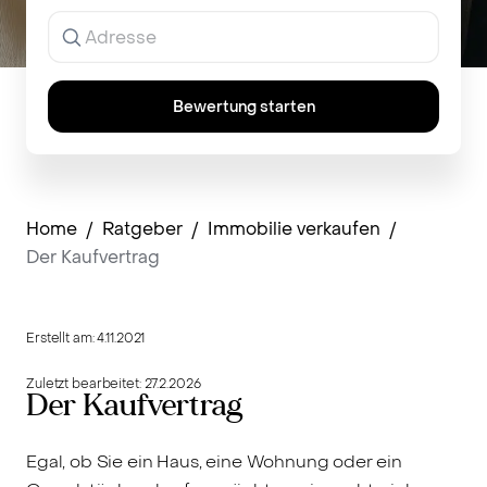
Ergebnisse
werden
während
der
Eingabe
Bewertung starten
angezeigt.
Home
/
Ratgeber
/
Immobilie verkaufen
/
Der Kaufvertrag
Erstellt am:
4.11.2021
Zuletzt bearbeitet:
27.2.2026
Der Kaufvertrag
Egal, ob Sie ein Haus, eine Wohnung oder ein