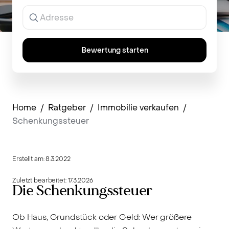
Ergebnisse
werden
während
der
Eingabe
Bewertung starten
angezeigt.
Home
/
Ratgeber
/
Immobilie verkaufen
/
Schenkungssteuer
Erstellt am:
8.3.2022
Zuletzt bearbeitet:
17.3.2026
Die Schenkungssteuer
Ob Haus, Grundstück oder Geld: Wer größere