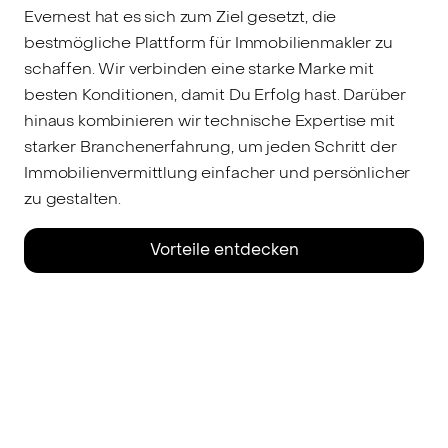
Evernest hat es sich zum Ziel gesetzt, die
bestmögliche Plattform für Immobilienmakler zu
schaffen. Wir verbinden eine starke Marke mit
besten Konditionen, damit Du Erfolg hast. Darüber
hinaus kombinieren wir technische Expertise mit
starker Branchenerfahrung, um jeden Schritt der
Immobilienvermittlung einfacher und persönlicher
zu gestalten.
Vorteile entdecken
Das Video konnte nicht geladen werden.
Bitte passe deine Cookie-Einstellungen an,
um alle Funktionen unserer Website nutzen
zu können.
Cookie-Einstellungen