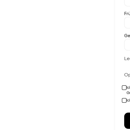
Fr
Ge
Le
Op
I
G
I