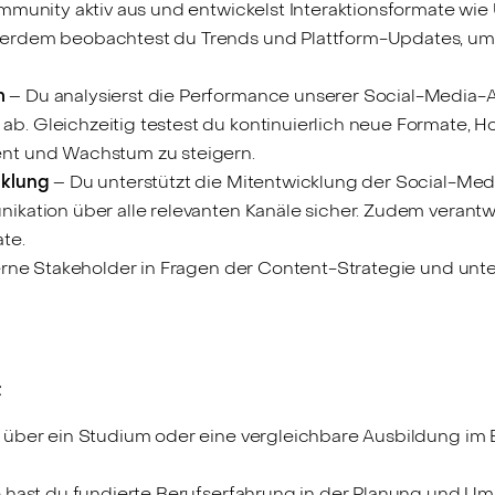
mmunity aktiv aus und entwickelst Interaktionsformate wi
rdem beobachtest du Trends und Plattform-Updates, um un
m
– Du analysierst die Performance unserer Social-Media-Ak
 Gleichzeitig testest du kontinuierlich neue Formate, H
nt und Wachstum zu steigern.
cklung
– Du unterstützt die Mitentwicklung der Social-Medi
kation über alle relevanten Kanäle sicher. Zudem verantw
te.
erne Stakeholder in Fragen der Content-Strategie und unte
:
 über ein Studium oder eine vergleichbare Ausbildung im 
 hast du fundierte Berufserfahrung in der Planung und U