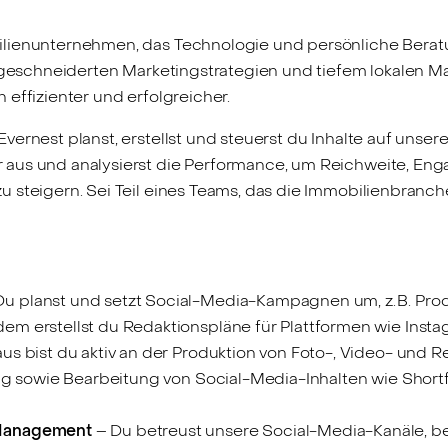
lienunternehmen, das Technologie und persönliche Bera
maßgeschneiderten Marketingstrategien und tiefem lokalen 
 effizienter und erfolgreicher.
Evernest planst, erstellst und steuerst du Inhalte auf uns
 aus und analysierst die Performance, um Reichweite, E
 steigern. Sei Teil eines Teams, das die Immobilienbranche
u planst und setzt Social-Media-Kampagnen um, z. B. Pro
m erstellst du Redaktionspläne für Plattformen wie Instag
s bist du aktiv an der Produktion von Foto-, Video- und R
ng sowie Bearbeitung von Social-Media-Inhalten wie Shortf
Management
– Du betreust unsere Social-Media-Kanäle, 