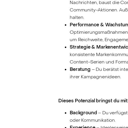
Nachrichten, baust die Co
Community-Aktionen. Auße
halten.
Performance & Wachstu
Optimierungsmaßnahmen ab.
um Reichweite, Engageme
Strategie & Markenentwi
konsistente Markenkommuni
Content-Serien und Forma
Beratung
– Du berätst int
ihrer Kampagnenideen.
Dieses Potenzial bringst du mit
Background
– Du verfügst
oder Kommunikation.
Experience
– Idealerweise