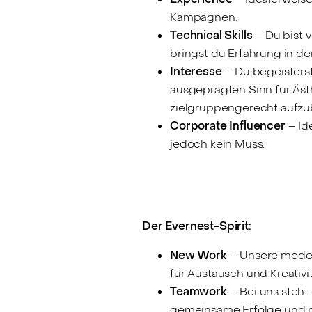
Kampagnen.
Technical Skills
– Du bist v
bringst du Erfahrung in 
Interesse
– Du begeisterst
ausgeprägten Sinn für Ästh
zielgruppengerecht aufzu
Corporate Influencer
– Id
jedoch kein Muss.
Der Evernest-Spirit:
New Work
– Unsere modern
für Austausch und Kreativi
Teamwork
– Bei uns steht
gemeinsame Erfolge und m