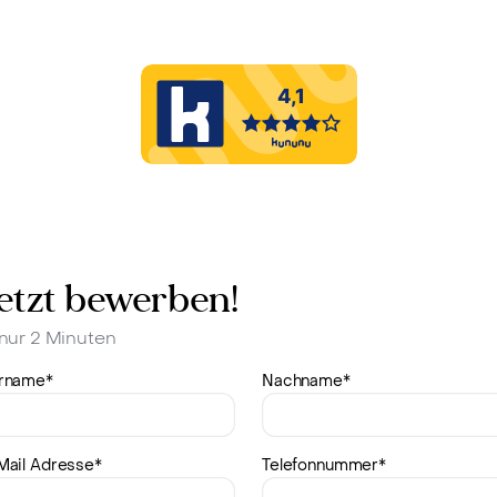
etzt bewerben!
 nur 2 Minuten
rname
*
Nachname
*
Mail Adresse
*
Telefonnummer
*