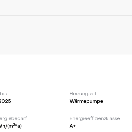
hte Infrastruktur unterstreicht das zukunftsorientierte Ko
icht nur ein exklusives Wohnerlebnis, sondern setzt auch
 bis
Heizungsart
.2025
Wärmepumpe
ergiebedarf
Energieeffizienzklasse
2
Wh/(m
*a)
A+