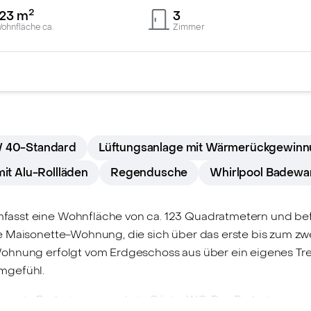
2
123
m
3
ohnfläche ca.
Zimmer
 40-Standard
Lüftungsanlage mit Wärmerückgewin
mit Alu-Rollläden
Regendusche
Whirlpool Badewa
asst eine Wohnfläche von ca. 123 Quadratmetern und bef
ne Maisonette-Wohnung, die sich über das erste bis zum z
Wohnung erfolgt vom Erdgeschoss aus über ein eigenes T
mgefühl.
mer, ein Badezimmer und ein Gäste-WC. Das Badezimmer v