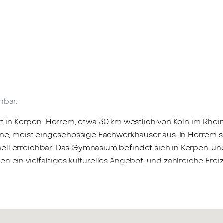
hbar.
 Ort in Kerpen-Horrem, etwa 30 km westlich von Köln im Rhe
leine, meist eingeschossige Fachwerkhäuser aus. In Horrem
ell erreichbar. Das Gymnasium befindet sich in Kerpen, u
en ein vielfältiges kulturelles Angebot, und zahlreiche Fr
ahlreiche Restaurants, Cafés, das Michael Schumacher Kart
 breites Spektrum an Freizeitmöglichkeiten gewährleistet. 
 das Straßennetz als auch über öffentliche Verkehrsmittel
h in den nahegelegenen Orten wie Sindorf und Buir beste