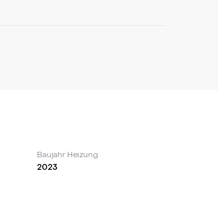
nzept dieser Immobilie.
 konsequent auf Umweltverträglichkeit und
Baujahr Heizung
2023