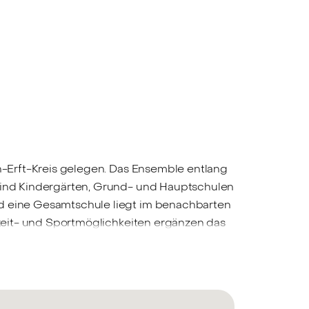
in-Erft-Kreis gelegen. Das Ensemble entlang
 sind Kindergärten, Grund- und Hauptschulen
nd eine Gesamtschule liegt im benachbarten
eizeit- und Sportmöglichkeiten ergänzen das
- und Eventcenter, das Euromax Kino sowie
Die Verkehrsanbindung von Kerpen ist
. Insbesondere durch die leicht erreichbaren
ht ein Anschluss an das Netz der