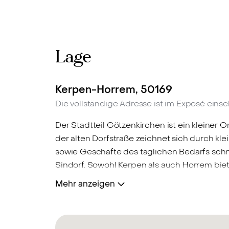
Lage
Kerpen-Horrem, 50169
Die vollständige Adresse ist im Exposé einse
Der Stadtteil Götzenkirchen ist ein kleiner
der alten Dorfstraße zeichnet sich durch k
sowie Geschäfte des täglichen Bedarfs schn
Sindorf. Sowohl Kerpen als auch Horrem biet
attraktive Angebot. Die Stadt beherbergt z
Mehr anzeigen
das Bowling Center "Bowl Position", was ein
hervorragend und erstreckt sich sowohl über
Autobahnanschlüsse der A4 und der A61. Auc