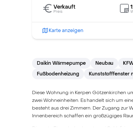
Verkauft
Preis
W
Karte anzeigen
Daikin Wärmepumpe
Neubau
KFW
Fußbodenheizung
Kunststofffenster 
Diese Wohnung in Kerpen Götzenkirchen umf
zwei Wohneinheiten. Es handelt sich um ei
besteht aus drei Zimmern. Der Zugang zur 
Innenbereich schaffen ein großzügiges Rau
Die erste Etage beherbergt zwei Schlafzim