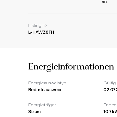
an.
Elektromobilität ermöglichen. Diese durchdac
Insgesamt bietet diese Wohnung in Kerpen n
Energieeffizienz.
Listing ID
L-HAWZ8FH
Energieinformationen
Energieausweistyp
Gültig
Bedarfsausweis
02.07
Energieträger
Enden
Strom
10,7
k