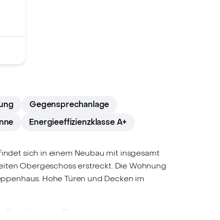
nung
Gegensprechanlage
nne
Energieeffizienzklasse A+
indet sich in einem Neubau mit insgesamt
weiten Obergeschoss erstreckt. Die Wohnung
reppenhaus. Hohe Türen und Decken im
erfügt über eine Regendusche sowie eine