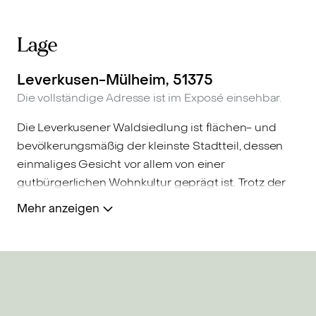
Lage
Leverkusen-Mülheim, 51375
Die vollständige Adresse ist im Exposé einsehbar.
Die Leverkusener Waldsiedlung ist flächen- und
bevölkerungsmäßig der kleinste Stadtteil, dessen
einmaliges Gesicht vor allem von einer
gutbürgerlichen Wohnkultur geprägt ist. Trotz der
ruhigen Lage gibt es eine intakte Infrastruktur: Ärzte,
Mehr anzeigen
Schulen, Kindergärten, Einkaufsmöglichkeiten sowie
eine gute Auswahl an Gastronomie finden sich in
direkter Nähe. Die Autobahn A3 ist schnell erreicht,
genauso wie die Innenstadt von Leverkusen. Eine
eigene Haltestelle der Straßenbahnlinie 4 über
Dellbrück bietet eine direkte Verbindung nach Köln