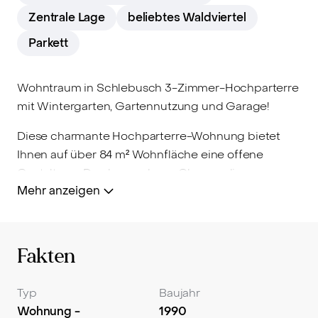
Zentrale Lage
beliebtes Waldviertel
Parkett
Wohntraum in Schlebusch 3-Zimmer-Hochparterre
mit Wintergarten, Gartennutzung und Garage!
Diese charmante Hochparterre-Wohnung bietet
Ihnen auf über 84 m² Wohnfläche eine offene
Gestaltung. Den besonderen Charme dieser
Mehr anzeigen
Wohnung machen das große offene Erker-Fenster
zur Straße, sowie der abgeschlossene Wintergarten
mit Zugang zum weitläufigen Garten aus. Zwei
Schlafzimmer, ein offenes Wohnzimmer, Küche und
Fakten
Badezimmer auf einer Ebene. Für alle, die Wert auf
eine extravagante Architektur legen und
Typ
Baujahr
gleichzeitig in einer ruhigen Wohngegend leben
Wohnung -
1990