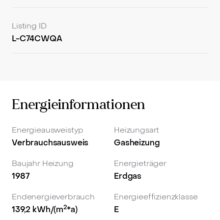
Listing ID
L-C74CWQA
Energieinformationen
Energieausweistyp
Heizungsart
Verbrauchsausweis
Gasheizung
Baujahr Heizung
Energieträger
1987
Erdgas
Endenergieverbrauch
Energieeffizienzklasse
2
139,2
kWh/(m
*a)
E