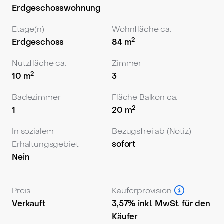
möchten, ist das die ideale Wohnung. Lassen Sie
Erdgeschosswohnung
sich diese einzigartige Gelegenheit nicht entgehen.
Der Kaufpreis beträgt 299.000 Euro inklusive
Etage(n)
Wohnfläche ca.
eigener Garage neben dem Haus. Interesse? Für
2
Erdgeschoss
84
m
Detailfragen und zur Vereinbarung eines
Nutzfläche ca.
Zimmer
persönlichen Besichtigungstermins rufen Sie uns
2
10
m
3
gern an!
Badezimmer
Fläche Balkon ca.
2
1
20
m
In sozialem
Bezugsfrei ab (Notiz)
Erhaltungsgebiet
sofort
Nein
Preis
Käuferprovision
Verkauft
3,57% inkl. MwSt. für den
Käufer