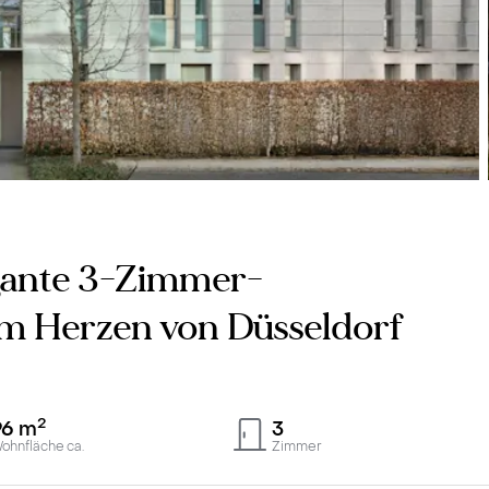
egante 3-Zimmer-
m Herzen von Düsseldorf
2
96
m
3
ohnfläche ca.
Zimmer