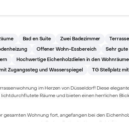
 Räume
Bad en Suite
Zwei Badezimmer
Terrasse
denheizung
Offener Wohn-Essbereich
Sehr gute
tern
Hochwertige Eichenholzdielen in den Wohnräum
 mit Zugangssteg und Wasserspiegel
TG Stellplatz m
errassenwohnung im Herzen von Düsseldorf! Diese elegante
 lichtdurchflutete Räume und bieten einen herrlichen Blic
der gesamten Wohnung fort, angefangen bei den Eichenhol
n, wovon eines als Bad en Suite direkt vom Schlafzimmer