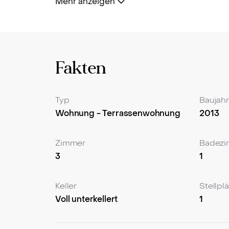
Mehr anzeigen
Der offene Wohn-Essbereich lädt zu gemütli
in der Stadt. Ein Tiefgaragenstellplatz sorg
Diese barrierefreie Wohnung bietet Ihnen z
Genießen Sie die Vorzüge einer modernen u
Fakten
Nicht zuletzt überzeugt diese Immobilie durc
einzigartigen Wohnung begeistern und vere
Typ
Baujahr
Wohnung - Terrassenwohnung
2013
Zimmer
Badez
3
1
Keller
Stellpl
Voll unterkellert
1