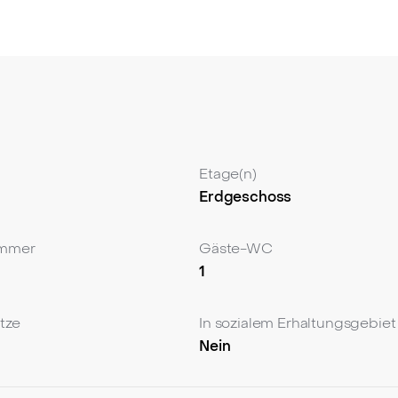
chen Abenden ein und die Terrasse mit Wasserspiegel bie
t für bequemes Parken Ihres Fahrzeugs.
udem eine abschließbare Kellereinheit und einen anliegen
nd komfortablen Wohnsituation in einer der begehrtesten 
h ihre Grundrissgestaltung und die Möglichkeit, sich frei z
inbaren Sie noch heute einen Besichtigungstermin!
Etage(n)
Erdgeschoss
immer
Gäste-WC
1
ätze
In sozialem Erhaltungsgebiet
Nein