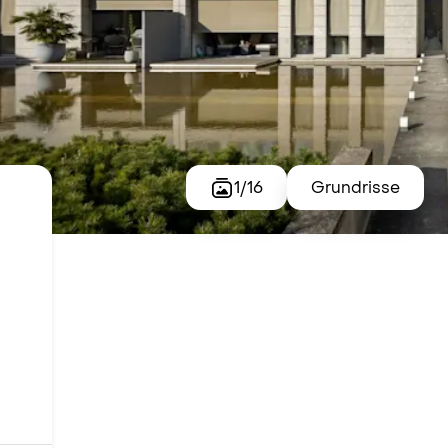
1
/
16
Grundrisse