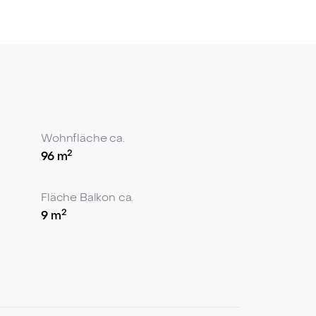
tet Ihnen einen ruhigen Rückzugsort mitten
de Sonnenschutz an allen Fenstern.
Lagen von Düsseldorf.
u entfalten. Lassen Sie sich von dieser
Wohnfläche ca.
2
96
m
Fläche Balkon ca.
2
9
m