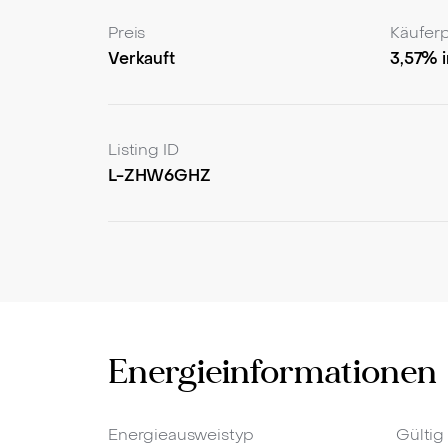
Preis
Käuferp
Verkauft
3,57% i
Listing ID
L-ZHW6GHZ
Energieinformationen
Energieausweistyp
Gültig