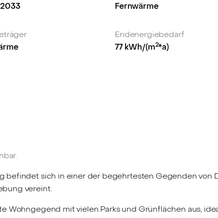
.2033
Fernwärme
eträger
Endenergiebedarf
2
ärme
77
kWh/(m
*a)
hbar.
befindet sich in einer der begehrtesten Gegenden von Düs
bung vereint.
e Wohngegend mit vielen Parks und Grünflächen aus, ideal 