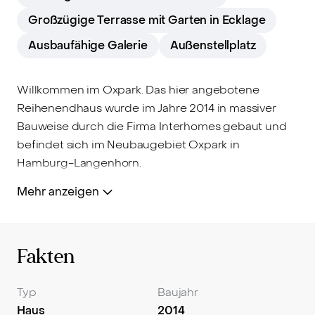
Großzügige Terrasse mit Garten in Ecklage
Ausbaufähige Galerie
Außenstellplatz
Willkommen im Oxpark. Das hier angebotene
Reihenendhaus wurde im Jahre 2014 in massiver
Bauweise durch die Firma Interhomes gebaut und
befindet sich im Neubaugebiet Oxpark in
Hamburg-Langenhorn.
Mehr anzeigen
Auf insgesamt drei Etagen bietet Ihnen diese
Immobilie mit ca. 140 m2 Platz. Durch den Flur
gelangen Sie am Gäste-WC entlang in den
großzügigen Wohnbereich. Rechts von Ihnen
Fakten
befindet sich die offene und hochwertige Küche.
Durch den Wohnbereich gelangen Sie zum
Typ
Baujahr
eigenen Garten mit Terrasse. Hier können Sie
Haus
2014