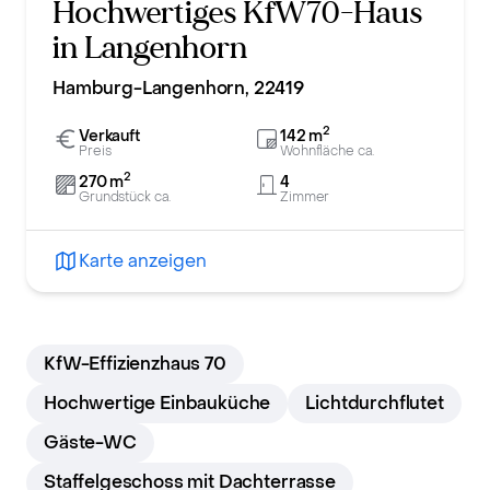
Hochwertiges KfW70-Haus
in Langenhorn
Hamburg-Langenhorn, 22419
2
Verkauft
142
m
Preis
Wohnfläche ca.
2
270
m
4
Grundstück ca.
Zimmer
Karte anzeigen
KfW-Effizienzhaus 70
Hochwertige Einbauküche
Lichtdurchflutet
Gäste-WC
Staffelgeschoss mit Dachterrasse