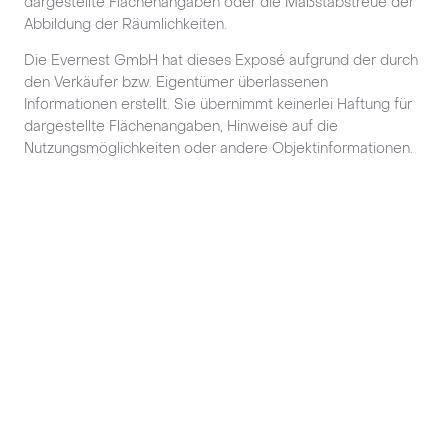
dargestellte Flächenangaben oder die Maßstabstreue der
Abbildung der Räumlichkeiten.
Die Evernest GmbH hat dieses Exposé aufgrund der durch
den Verkäufer bzw. Eigentümer überlassenen
Informationen erstellt. Sie übernimmt keinerlei Haftung für
dargestellte Flächenangaben, Hinweise auf die
Nutzungsmöglichkeiten oder andere Objektinformationen.
Fußzeile
Unternehmen
Immobilien & Ratgeber
Anschrift