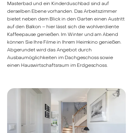
Masterbad und ein Kinderduschbad sind auf
Im Winter und am Abend können Sie Ihre Filme in
derselben Ebene vorhanden. Das Arbeitszimmer
Ihrem Heimkino genießen.
bietet neben dem Blick in den Garten einen Austritt
auf den Balkon – hier lässt sich die wohlverdiente
Abgerundet wird das Angebot durch
Kaffeepause genießen. Im Winter und am Abend
Ausbaumöglichkeiten im Dachgeschoss sowie
können Sie Ihre Filme in Ihrem Heimkino genießen.
einen Hauswirtschaftsraum im Erdgeschoss.
Abgerundet wird das Angebot durch
Ausbaumöglichkeiten im Dachgeschoss sowie
einen Hauswirtschaftsraum im Erdgeschoss.