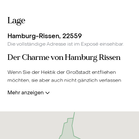
Lage
Hamburg-Rissen, 22559
Die vollständige Adresse ist im Exposé einsehbar.
Der Charme von Hamburg Rissen
Wenn Sie der Hektik der Großstadt entfliehen
möchten, sie aber auch nicht gänzlich verlassen
wollen, ist stadtnahes Wohnen im Grünen sehr
Mehr anzeigen
empfehlenswert. Genau dies bietet der sehr
schöne Stadtteil Hamburg-Rissen, der sowohl
landschaftlich reizvoll als auch infrastrukturell gut
angebunden ist. Ruhige Wohnlagen und viele
Angebote für Kinder machen Rissen zu einem
Hamburger Stadtteil, der bei Familien besonders