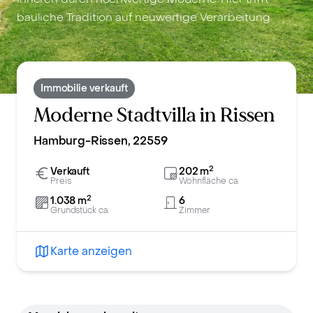
bauliche Tradition auf neuwertige Verarbeitung.
Immobilie verkauft
Moderne Stadtvilla in Rissen
Hamburg-Rissen, 22559
2
Verkauft
202
m
Preis
Wohnfläche ca.
2
1.038
m
6
Grundstück ca.
Zimmer
Karte anzeigen