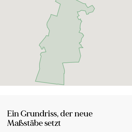
beliebt ist. Die gute Erreichbarkeit der umliegenden
Stadtteile und insbesondere der Innenstadt sorgen
dafür, dass Arbeitnehmer von Rissen aus bequem
und schnell ihre Arbeitsstelle erreichen können und
sich gleichzeitig darauf freuen können, abends in
eine grüne Oase am Rande der Stadt
zurückzukehren. Der Erwerb einer Immobilie in
Hamburg-Rissen ist dank der aktuellen
Immobilienmarktentwicklung eine Investition in die
Zukunft. Hamburg-Rissen ist ein Stadtteil, der
seinen eigenen Charme hat und aus vielen
Gründen sehr lebenswert ist, wenn Sie ein Stück
Idylle in der Stadt suchen.
Ein Grundriss, der neue
Maßstäbe setzt