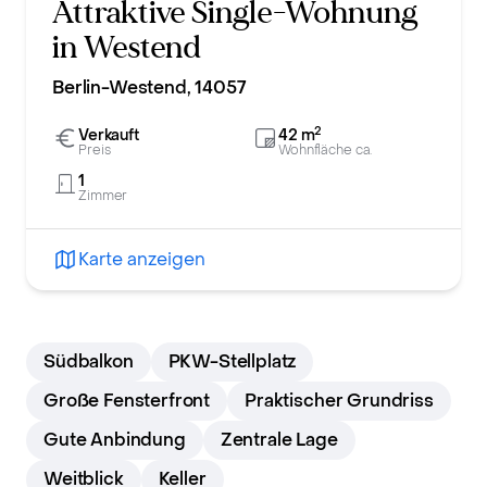
Attraktive Single-Wohnung
in Westend
Berlin-Westend, 14057
2
Verkauft
42
m
Preis
Wohnfläche ca.
1
Zimmer
Karte anzeigen
Südbalkon
PKW-Stellplatz
Große Fensterfront
Praktischer Grundriss
Gute Anbindung
Zentrale Lage
Weitblick
Keller