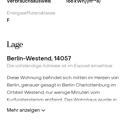
Verbrauchsausweis
166
kWh/(m
*a)
Energieeffizienzklasse
F
Lage
Berlin-Westend, 14057
Die vollständige Adresse ist im Exposé einsehbar.
Diese Wohnung befindet sich mitten im Herzen von
Berlin, genauer gesagt in Berlin Charlottenburg im
Ortsteil Westend, nur wenige Minuten vom
Kurfürstendamm entfernt. Das Wohnhaus wurde in
den 50er Jahren im Stil der Bauhausarchitektur
Mehr anzeigen
errichtet.
Der Theodor-Heuss-Platz ist seit vielen Jahren eine