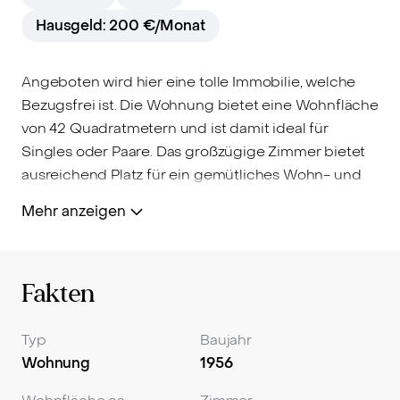
Hausgeld: 200 €/Monat
Angeboten wird hier eine tolle Immobilie, welche
Bezugsfrei ist. Die Wohnung bietet eine Wohnfläche
von 42 Quadratmetern und ist damit ideal für
Singles oder Paare. Das großzügige Zimmer bietet
ausreichend Platz für ein gemütliches Wohn- und
Schlafzimmer und wird durch die großen
Mehr anzeigen
Fensterfronten mit viel natürlichem Licht
durchflutet, was eine angenehme Atmosphäre
schafft. Der Grundriss ist gut durchdacht. Die Küche
Fakten
sowie der Flur sind geräumig, wodurch die
Wohnung nicht einengend wirkt und sehr viel
Stauraum bietet.
Typ
Baujahr
Wohnung
1956
Besonders hervorzuheben ist der großzügige
Südbalkon, der den Wohnbereich erweitert und