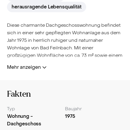
herausragende Lebensqualität
Diese charmante Dachgeschosswohnung befindet
sich in einer sehr gepflegten Wohnanlage aus dem
Jahr 1975 in herrlich ruhiger und naturnaher
Wohnlage von Bad Feilnbach. Mit einer
großzügigen Wohnfläche von ca. 73 m² sowie einem
traumhaften Grün- und Bergblick bietet sie ideale
Mehr anzeigen
Voraussetzungen für Singles, Paare oder
Kapitalanleger, die ein weitläufiges Zuhause mit
echtem Mehrwert und Raum für individuelle
Fakten
Gestaltungsideen suchen. Das Herzstück der
Wohnung bildet der herrlich lichtdurchflutete,
kombinierte Wohn- und Schlafbereich. Dank der
Typ
Baujahr
vorteilhaften Ausrichtung, die sich von der Ost- bis
Wohnung -
1975
zur Westseite des Gebäudes erstreckt, fängt der
Dachgeschoss