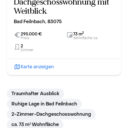
Dachgeschosswohnung mit
Weitblick
Bad Feilnbach, 83075
2
295.000 €
73
m
Preis
Wohnfläche ca.
2
Zimmer
Karte anzeigen
Traumhafter Ausblick
Ruhige Lage in Bad Feilnbach
2-Zimmer-Dachgeschosswohnung
ca. 73 m² Wohnfläche