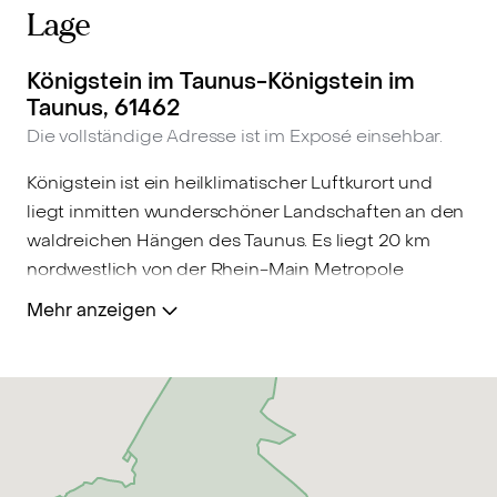
Lage
Königstein im Taunus-Königstein im
Taunus, 61462
Die vollständige Adresse ist im Exposé einsehbar.
Königstein ist ein heilklimatischer Luftkurort und
liegt inmitten wunderschöner Landschaften an den
waldreichen Hängen des Taunus. Es liegt 20 km
nordwestlich von der Rhein-Main Metropole
Frankfurt, welche in ca. 20 Minuten Fahrzeit zu
Mehr anzeigen
erreichen ist. Die Fußgängerzone welche sich in der
historischen Altstadt befindet, bietet vielfältige
Einkaufsmöglichkeiten sowie eine Vielzahl von
Restaurants und Cafés. Königstein ist besonders für
Familien ideal. Für Kinder im Vorschulalter sind
private, auch mehrsprachliche, staatliche, und