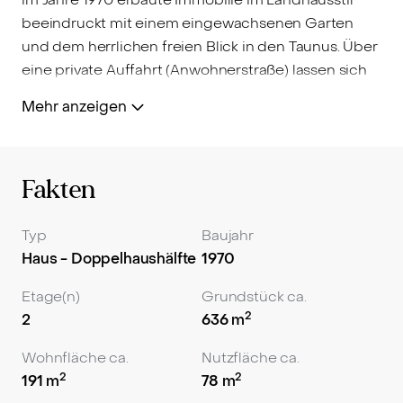
beeindruckt mit einem eingewachsenen Garten
und dem herrlichen freien Blick in den Taunus. Über
eine private Auffahrt (Anwohnerstraße) lassen sich
das Haus und die Doppelgarage bequem erreichen.
Mehr anzeigen
Von der Gartenseite aus gelangen Sie durch den
mit hochwertigem Zirbenholz verkleideten
Eingangsbereich in das Erdgeschoss des Hauses.
Fakten
Hier befindet sich der großzügige und
Wohnbereich mit direktem Zugang zur Terrasse und
dem Garten, ein Gäste-WC mit Tageslicht und eine
Typ
Baujahr
Wohnküche.
Haus - Doppelhaushälfte
1970
Über das helle Treppenhaus erreichen Sie die
Etage(n)
Grundstück ca.
zweite Etage. Hier verteilen sich ein Schlafzimmer
2
2
636
m
mit Zugang zum Balkon, ein Kinderzimmer, ein
Wohnfläche ca.
Nutzfläche ca.
großzügiger weiterer Wohnbereich und ein
2
2
191
m
78
m
modernes Badezimmer, das über eine ebenerdige