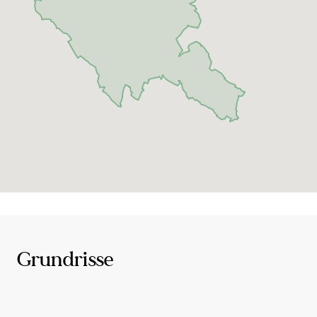
konfessionelle Kindergärten vorhanden. Die
Schulen Königsteins (eine Grundschule, drei
Gymnasien, 2 Privatschulen) gehören zu den Besten
im Rhein-Main-Gebiet. Vielfältige Sport- und
Freizeitmöglichkeiten sind ebenso vorhanden. Die
Königsteiner Burg gilt als eine der
beeindruckendsten Burgruinen Deutschlands.
Grundrisse