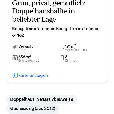
Grün, privat, gemütlich:
Doppelhaushälfte in
beliebter Lage
Königstein im Taunus-Königstein im Taunus,
61462
2
Verkauft
191
m
Preis
Wohnfläche ca.
2
636
m
6
Grundstück ca.
Zimmer
Karte anzeigen
Doppelhaus in Massivbauweise
Gasheizung (aus 2012)