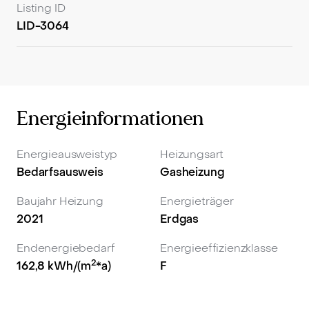
Listing ID
jetzt einen Besichtigungstermin. Wir freuen uns auf
LID-3064
Sie!
Energieinformationen
Energieausweistyp
Heizungsart
Bedarfsausweis
Gasheizung
Baujahr Heizung
Energieträger
2021
Erdgas
Endenergiebedarf
Energieeffizienzklasse
2
162,8
kWh/(m
*a)
F