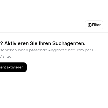
fen
Standorte
Karriere
Ratgeber
Filter
? Aktivieren Sie Ihren Suchagenten.
ir schicken Ihnen passende Angebote bequem per E-
Mail zu.
ent aktivieren