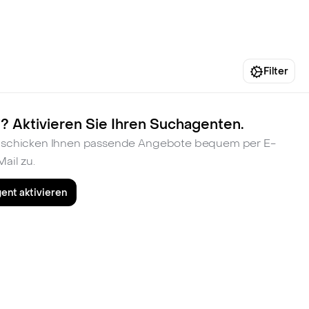
fen
Standorte
Karriere
Ratgeber
Filter
? Aktivieren Sie Ihren Suchagenten.
ir schicken Ihnen passende Angebote bequem per E-
Mail zu.
ent aktivieren