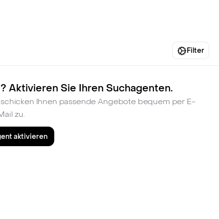
fen
Standorte
Karriere
Ratgeber
Filter
? Aktivieren Sie Ihren Suchagenten.
ir schicken Ihnen passende Angebote bequem per E-
Mail zu.
ent aktivieren