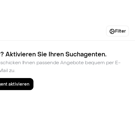
fen
Standorte
Karriere
Ratgeber
Filter
? Aktivieren Sie Ihren Suchagenten.
ir schicken Ihnen passende Angebote bequem per E-
Mail zu.
ent aktivieren