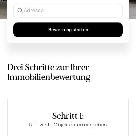
Ergebnisse
werden
während
der
Eingabe
Bewertung starten
angezeigt.
Drei Schritte zur Ihrer
Immobilienbewertung
Schritt 1:
Relevante Objektdaten eingeben