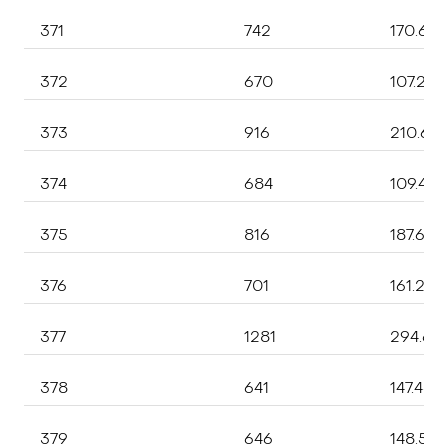
371
742
170.66
372
670
107.20
373
916
210.68
374
684
109.44
375
816
187.680
376
701
161.230
377
1281
294.63
378
641
147.430
379
646
148.58