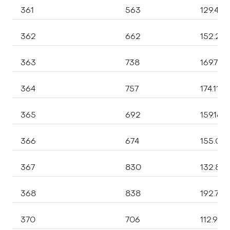
361
563
129.49
362
662
152.26
363
738
169.740
364
757
174.110
365
692
159.160
366
674
155.02
367
830
132.80
368
838
192.740
370
706
112.960