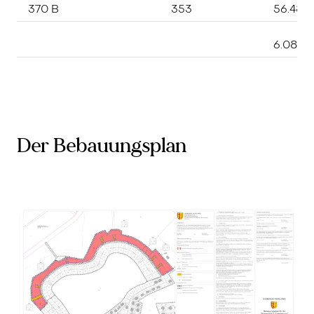
370 B
353
56.480
6.082.
Der Bebauungsplan