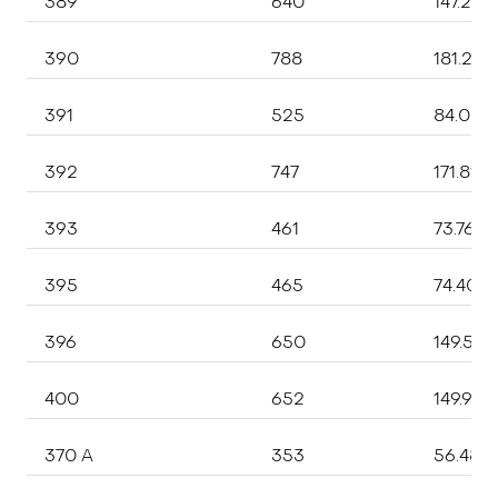
389
640
147.200
390
788
181.240
391
525
84.000
392
747
171.810
393
461
73.760,
395
465
74.400
396
650
149.50
400
652
149.960
370 A
353
56.480