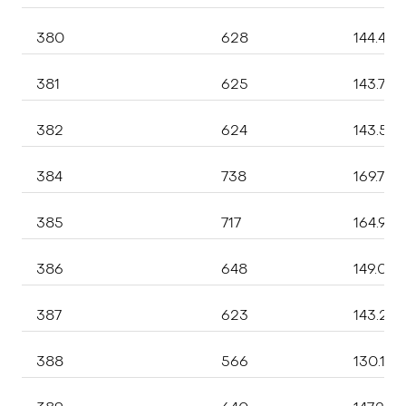
380
628
144.440
381
625
143.750
382
624
143.52
384
738
169.740
385
717
164.910
386
648
149.04
387
623
143.29
388
566
130.180