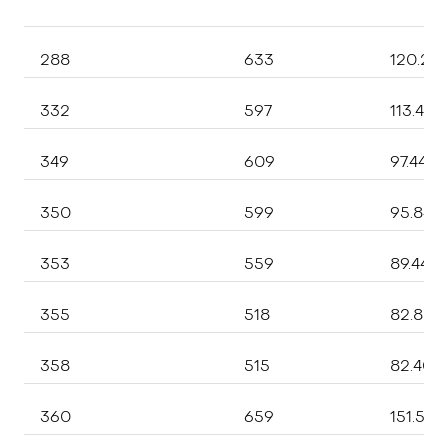
288
633
120.27
332
597
113.430
349
609
97.440,
350
599
95.840
353
559
89.440
355
518
82.880
358
515
82.400
360
659
151.570