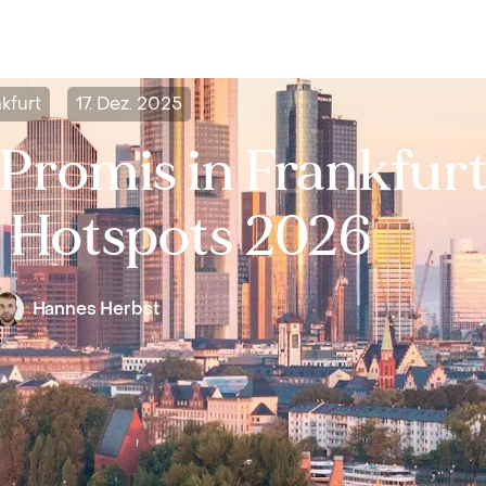
Bewerten
Verkaufen
Kau
kfurt
17. Dez. 2025
 Promis in Frankfurt
& Hotspots 2026
Hannes Herbst