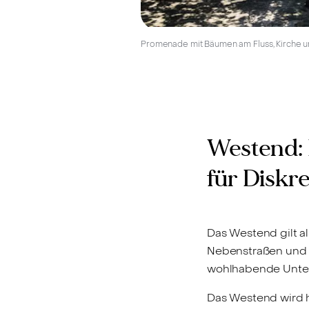
Promenade mit Bäumen am Fluss, Kirche 
Westend: 
für Diskr
Das Westend gilt al
Nebenstraßen und d
wohlhabende Unter
Das Westend wird h