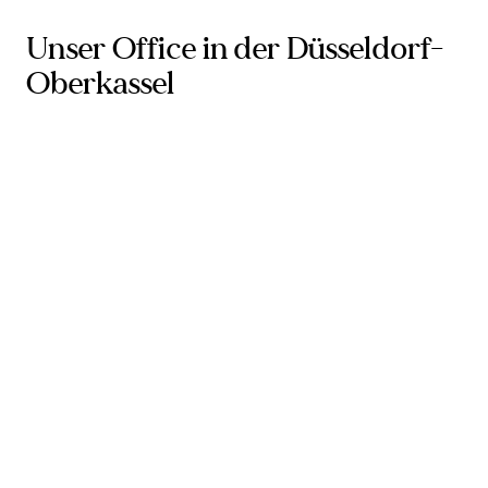
Unser Office in der Düsseldorf-
Oberkassel
Das Video konnte nicht geladen werden.
Bitte passe deine Cookie-Einstellungen an,
um alle Funktionen unserer Website nutzen
zu können.
Cookie-Einstellungen