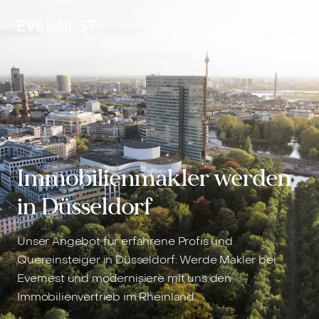
Inhalt
springen
Immobilienmakler werden
in Düsseldorf
Unser Angebot für erfahrene Profis und
Quereinsteiger in Düsseldorf: Werde Makler bei
Evernest und modernisiere mit uns den
Immobilienvertrieb im Rheinland.