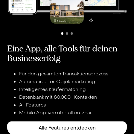
Eine App, alle Tools für deinen
Businesserfolg
Für den gesamten Transaktionsprozess
W
Automatisiertes Objektmarketing
N
Intelligentes Käufermatching
h
Datenbank mit 80.000+ Kontakten
L
AI-Features
Mobile App: von überall nutzbar
Alle Features entdecken