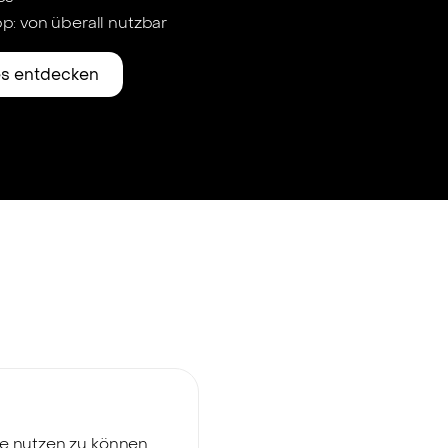
p: von überall nutzbar
es entdecken
te nutzen zu können.