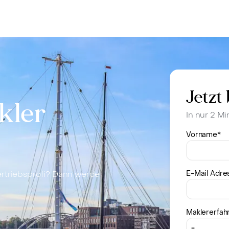
Bewerten
Verkaufen
Kau
Jetzt
kler
In nur 2 M
Vorname
*
ertriebsprofi? Dann werde
E-Mail Adre
Maklererfah
-