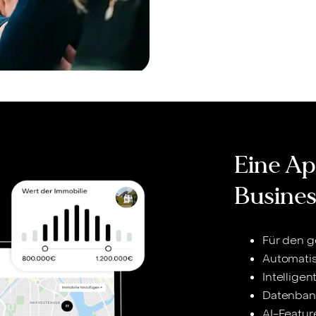
Eine App
Busines
Für den g
Automatis
Intellige
Datenbank
AI-Featur