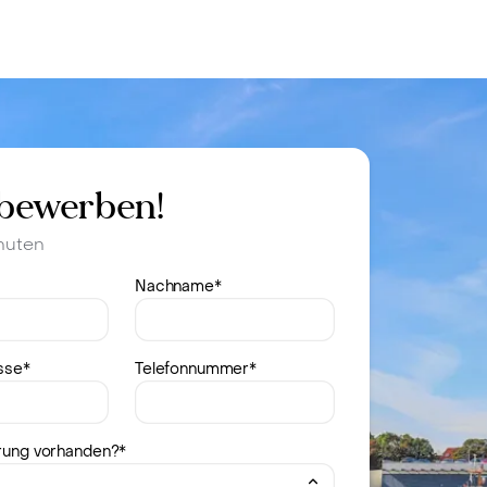
fen
Standorte
Karriere
Ratgeber
 bewerben!
inuten
Nachname
*
sse
*
Telefonnummer
*
rung vorhanden?
*