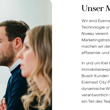
Unser M
Wir sind Evern
Technologie u
Niveau vereint
Marketingstrat
machen wir den
effizienter und
In und um Kiel
Immobilienexpe
Busch Kunden b
Evernest City P
dynamische Wa
verantwortlich
ein Teil des T