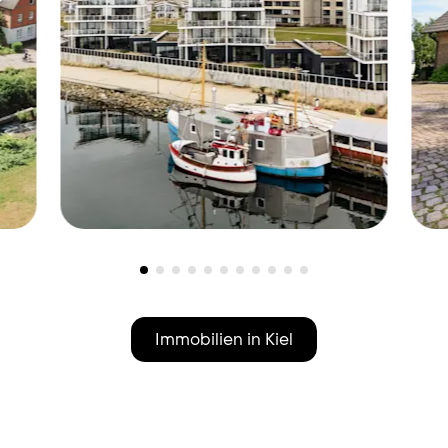
Wendtorf-Wendtorfer Strand,
K
24235 -
490.000 €
1
Exklusive
Immobilien in Kiel
g
Ferienwohnung in erster
A
Reihe an der Ostsee für
z
Kapitalanleger