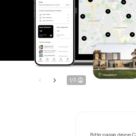
1
/
3
Bitte passe deine C