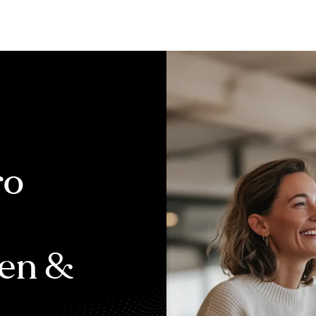
Bewerten
Verkaufen
Kau
ro
gen &