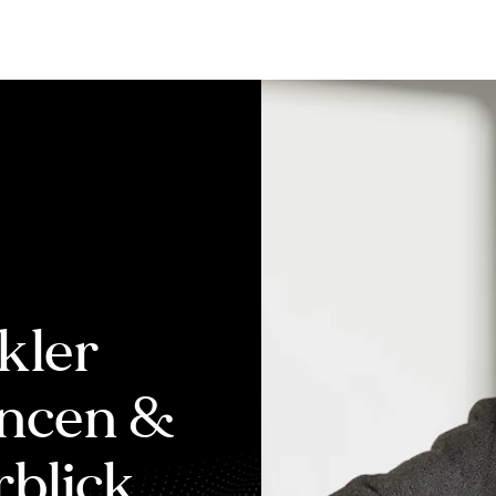
Bewerten
Verkaufen
Kau
kler
ancen &
rblick