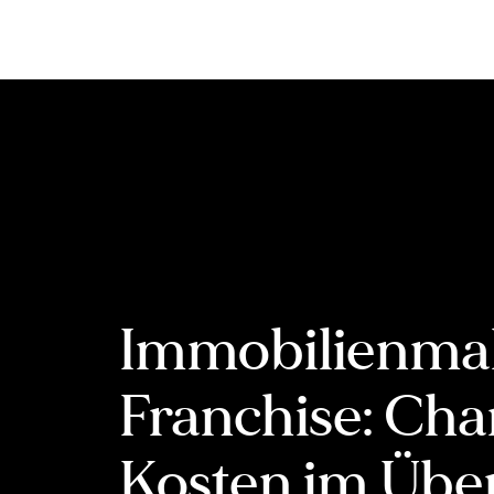
Inhalt
springen
Immobilienma
Franchise: Ch
Kosten im Übe