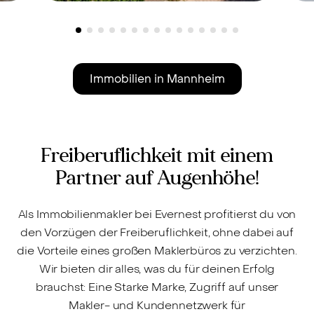
Plankstadt, 68723 -
1.100.000 €
M
Kernsaniertes
5
Zweifamilienhaus ca. 325 m²
E
-
inkl. zwei
H
Immobilien in Mannheim
Einliegerwohnungen mit
W
Garten & PV-Anlage
p
Freiberuflichkeit mit einem
Partner auf Augenhöhe!
Als Immobilienmakler bei Evernest profitierst du von
den Vorzügen der Freiberuflichkeit, ohne dabei auf
die Vorteile eines großen Maklerbüros zu verzichten.
Wir bieten dir alles, was du für deinen Erfolg
brauchst: Eine Starke Marke, Zugriff auf unser
Makler- und Kundennetzwerk für