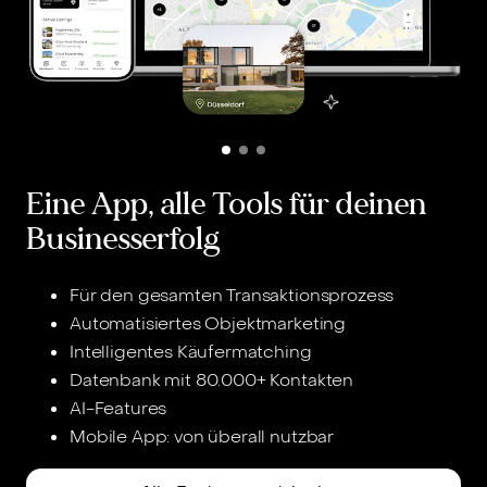
Eine App, alle Tools für deinen
Businesserfolg
Für den gesamten Transaktionsprozess
W
Automatisiertes Objektmarketing
N
Intelligentes Käufermatching
h
Datenbank mit 80.000+ Kontakten
L
AI-Features
Mobile App: von überall nutzbar