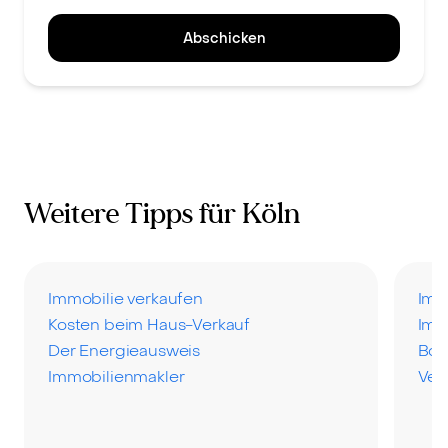
Abschicken
Weitere Tipps für Köln
Immobilie verkaufen
Imm
Kosten beim Haus-Verkauf
Imm
Der Energieausweis
Bod
Immobilienmakler
Ver