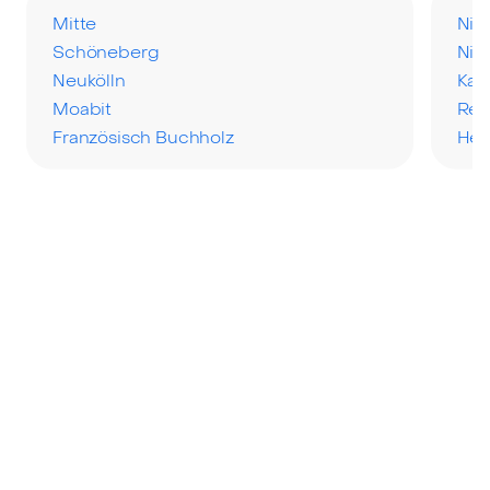
Mitte
Nie
Schöneberg
Nik
Neukölln
Karl
Moabit
Rei
Französisch Buchholz
Hel