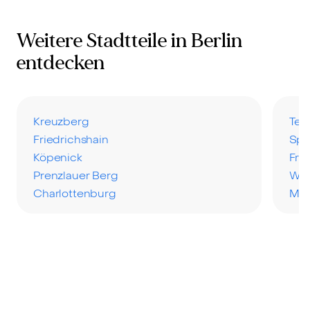
Weitere Stadtteile in Berlin
entdecken
Kreuzberg
Teg
Friedrichshain
Spa
Köpenick
Fro
Prenzlauer Berg
Wa
Charlottenburg
Mar