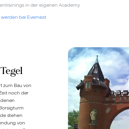
entrainings in der eigenen Academy.
 werden bei Evernest
 Tegel
ort zum Bau von
Zeit noch der
n denen
 Borsigturm
ude stehen
wendung von