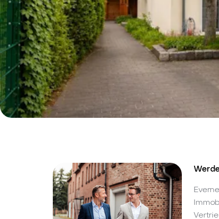
Werde 
Everne
Immobi
Vertri