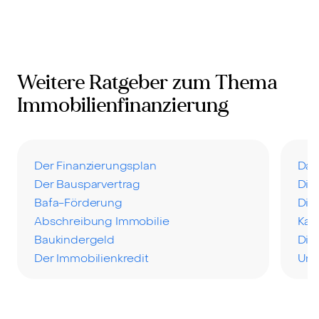
Weitere Ratgeber zum Thema
Immobilienfinanzierung
Der Finanzierungsplan
Das
Der Bausparvertrag
Die
Bafa-Förderung
Die
Abschreibung Immobilie
Kau
Baukindergeld
Die
Der Immobilienkredit
Uns