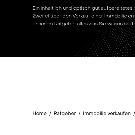
Ein inhaltlich und optisch gut aufbereitete
Zweifel über den Verkauf einer Immobilie ent
unserem Ratgeber alles was Sie wissen sollt
Home
/
Ratgeber
/
Immobilie verkaufen