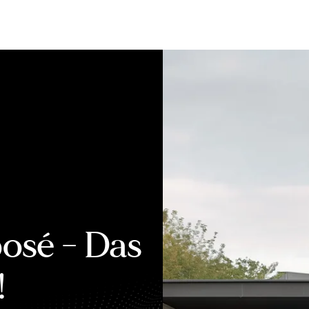
Bewerten
Verkaufen
Kau
osé - Das
!