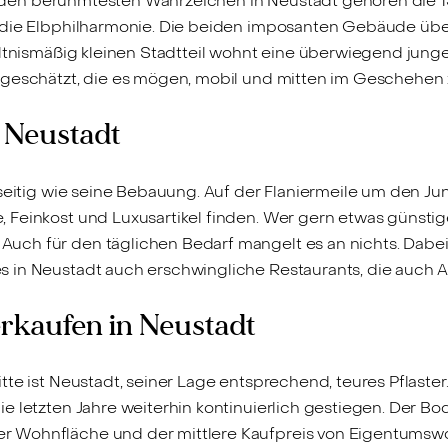
 Zu den berühmtesten Wahrzeichen in Neustadt gehören die 
 die Elbphilharmonie. Die beiden imposanten Gebäude übe
ältnismäßig kleinen Stadtteil wohnt eine überwiegend junge
 geschätzt, die es mögen, mobil und mitten im Geschehen z
 Neustadt
lseitig wie seine Bebauung. Auf der Flaniermeile um den Ju
 Feinkost und Luxusartikel finden. Wer gern etwas günstig
ch für den täglichen Bedarf mangelt es an nichts. Dabei
s in Neustadt auch erschwingliche Restaurants, die auc
rkaufen in Neustadt
tte ist Neustadt, seiner Lage entsprechend, teures Pflaste
e letzten Jahre weiterhin kontinuierlich gestiegen. Der B
er Wohnfläche und der mittlere Kaufpreis von Eigentum