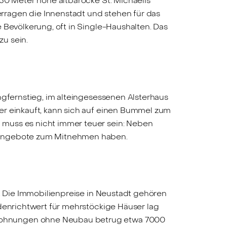
130 Meter hohe altbarocke St. Michaelis
rragen die Innenstadt und stehen für das
 Bevölkerung, oft in Single-Haushalten. Das
u sein.
ngfernstieg, im alteingesessenen Alsterhaus
er einkauft, kann sich auf einen Bummel zum
 muss es nicht immer teuer sein: Neben
h Angebote zum Mitnehmen haben.
r. Die Immobilienpreise in Neustadt gehören
odenrichtwert für mehrstöckige Häuser lag
swohnungen ohne Neubau betrug etwa 7000