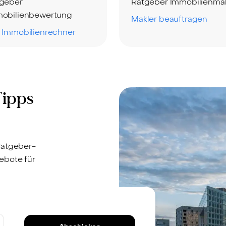
geber
Ratgeber Immobilienmak
obilienbewertung
Makler beauftragen
 Immobilienrechner
Tipps
Ratgeber-
ebote für