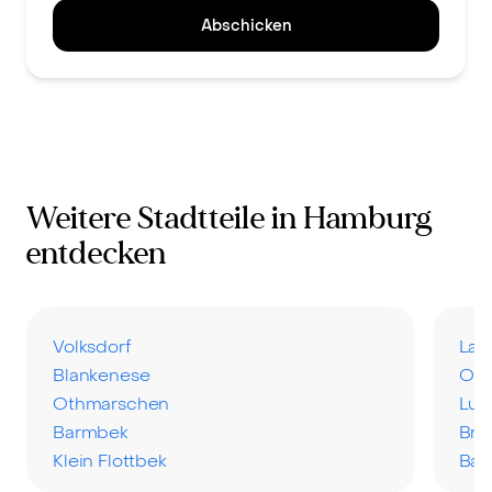
Abschicken
Weitere Stadtteile in Hamburg
entdecken
Volksdorf
Lan
Blankenese
Osd
Othmarschen
Lur
Barmbek
Bra
Klein Flottbek
Bah