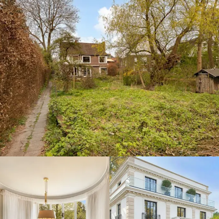
Hamburg-
Nienstedten,
22609 -
1.880.000 €