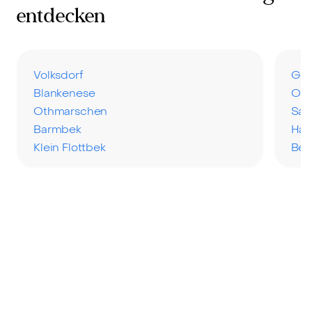
entdecken
Volksdorf
Gro
Blankenese
Ohl
Othmarschen
Sas
Barmbek
Ham
Klein Flottbek
Ber