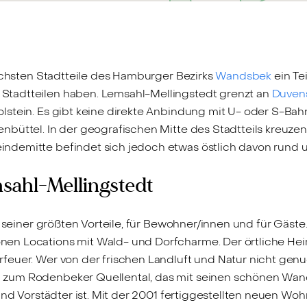
lichsten Stadtteile des Hamburger Bezirks
Wandsbek
ein Tei
tadtteilen haben. Lemsahl-Mellingstedt grenzt an
Duven
olstein. Es gibt keine direkte Anbindung mit U- oder S-Bah
büttel. In der geografischen Mitte des Stadtteils kreuze
ndemitte befindet sich jedoch etwas östlich davon rund 
ahl-Mellingstedt
er seiner größten Vorteile, für Bewohner/innen und für Gä
nen Locations mit Wald- und Dorfcharme. Der örtliche H
feuer. Wer von der frischen Landluft und Natur nicht genu
zum Rodenbeker Quellental, das mit seinen schönen Wand
 und Vorstädter ist. Mit der 2001 fertiggestellten neuen 